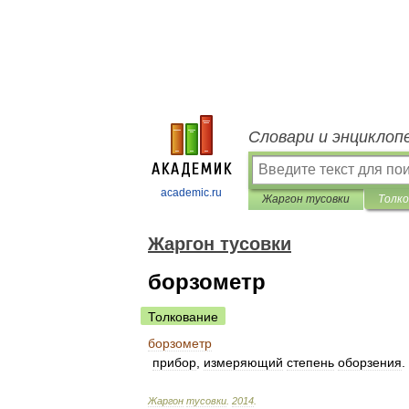
Словари и энциклоп
academic.ru
Жаргон тусовки
Толко
Жаргон тусовки
борзометр
Толкование
борзометр
прибор
,
измеряющий
степень
оборзения
.
Жаргон
тусовки
.
2014
.