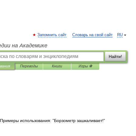
Запомнить сайт
Словарь на свой сайт
RU
едии на Академике
Найти!
вания
Переводы
Книги
Игры ⚽
Примеры
использования:
”
Борзометр
зашкаливает
!”