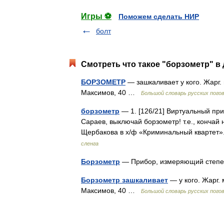
Игры ⚽
Поможем сделать НИР
болт
Смотреть что такое "борзометр" в 
БОРЗОМЕТР
— зашкаливает у кого. Жарг. 
Максимов, 40 …
Большой словарь русских пого
борзометр
— 1. [126/21] Виртуальный при
Сараев, выключай борзометр! т.е., кончай
Щербакова в х/ф «Криминальный квартет
сленга
Борзометр
— Прибор, измеряющий степ
Борзометр зашкаливает
— у кого. Жарг. 
Максимов, 40 …
Большой словарь русских пого