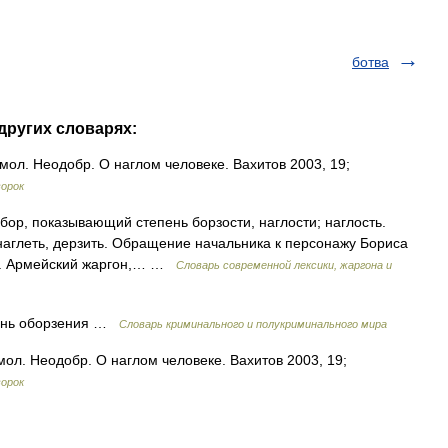
ботва
других словарях:
мол. Неодобр. О наглом человеке. Вахитов 2003, 19;
ворок
бор, показывающий степень борзости, наглости; наглость.
 наглеть, дерзить. Обращение начальника к персонажу Бориса
». Армейский жаргон,… …
Cловарь современной лексики, жаргона и
ень оборзения …
Словарь криминального и полукриминального мира
мол. Неодобр. О наглом человеке. Вахитов 2003, 19;
ворок