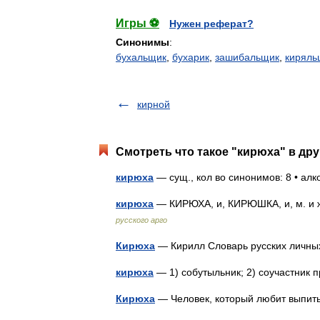
Игры ⚽
Нужен реферат?
Синонимы
:
бухальщик
,
бухарик
,
зашибальщик
,
киряль
кирной
Смотреть что такое "кирюха" в дру
кирюха
— сущ., кол во синонимов: 8 • алк
кирюха
— КИРЮХА, и, КИРЮШКА, и, м. и ж
русского арго
Кирюха
— Кирилл Словарь русских личных
кирюха
— 1) собутыльник; 2) соучастник
Кирюха
— Человек, который любит вып