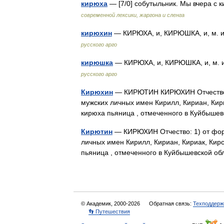
кирюха
— [7/0] собутыльник. Мы вчера с
современной лексики, жаргона и сленга
кирюхин
— КИРЮХА, и, КИРЮШКА, и, м. и 
русского арго
кирюшка
— КИРЮХА, и, КИРЮШКА, и, м. и
русского арго
Кирюхин
— КИРЮТИН КИРЮХИН Отчество: 1
мужских личных имен Кирилл, Кириан, Кири
кирюха пьяница , отмеченного в Куйбыше
Кирютин
— КИРЮХИН Отчество: 1) от фор
личных имен Кирилл, Кириан, Кириак, Кир
пьяница , отмеченного в Куйбышевской о
© Академик, 2000-2026
Обратная связь:
Техподдерж
👣 Путешествия