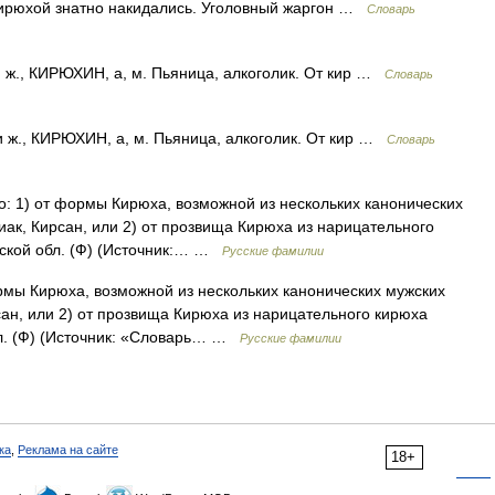
 кирюхой знатно накидались. Уголовный жаргон …
Cловарь
ж., КИРЮХИН, а, м. Пьяница, алкоголик. От кир …
Словарь
 ж., КИРЮХИН, а, м. Пьяница, алкоголик. От кир …
Словарь
) от формы Кирюха, возможной из нескольких канонических
ак, Кирсан, или 2) от прозвища Кирюха из нарицательного
вской обл. (Ф) (Источник:… …
Русские фамилии
мы Кирюха, возможной из нескольких канонических мужских
сан, или 2) от прозвища Кирюха из нарицательного кирюха
бл. (Ф) (Источник: «Словарь… …
Русские фамилии
ка
,
Реклама на сайте
18+