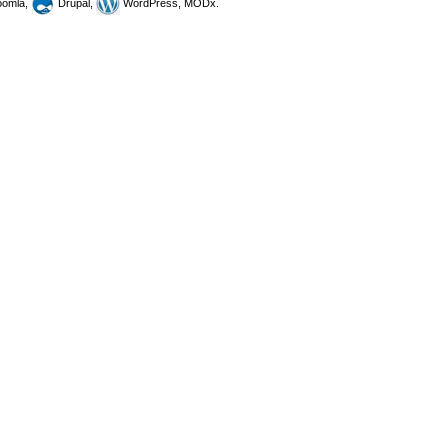
omla,
Drupal,
WordPress, MODx.