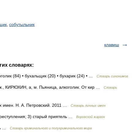
щик
,
собутыльник
клавиш
гих словарях:
оголик (84) • бухальщик (20) • бухарик (24) • …
Словарь синонимов
., КИРЮХИН, а, м. Пьяница, алкоголик. От кир …
Словарь
 имен. Н. А. Петровский. 2011 …
Словарь личных имен
 преступления; 3) старый приятель …
Воровской жаргон
ить …
Словарь криминального и полукриминального мира