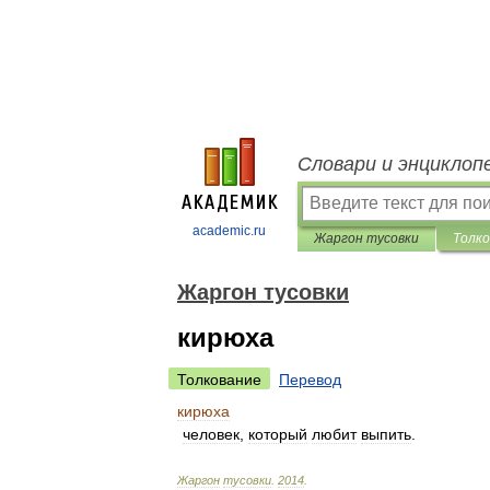
Словари и энциклоп
academic.ru
Жаргон тусовки
Толко
Жаргон тусовки
кирюха
Толкование
Перевод
кирюха
человек
,
который
любит
выпить
.
Жаргон
тусовки
.
2014
.