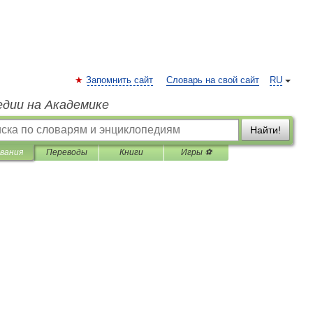
Запомнить сайт
Словарь на свой сайт
RU
едии на Академике
Найти!
вания
Переводы
Книги
Игры ⚽